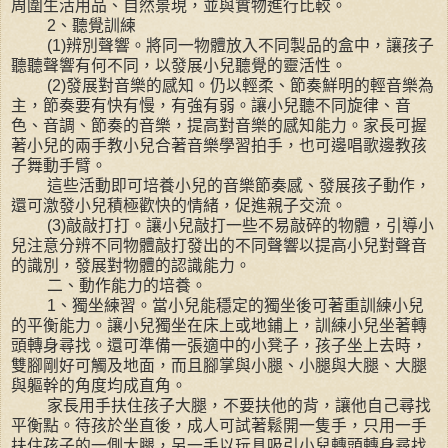
周圍生活用品、自然景現，並與實物進行比較。
2、聽覺訓練
(1)辨別聲響。將同一物體放入不同製品的盒中，讓孩子
聽聽聲響有何不同，以發展小兒聽覺的靈活性。
(2)發展對音樂的感知。仍以輕柔、節奏鮮明的輕音樂為
主，節奏要有快有慢，有強有弱。讓小兒聽不同旋律、音
色、音調、節奏的音樂，提高對音樂的感知能力。家長可握
著小兒的兩手教小兒合著音樂學習拍手，也可邊唱歌邊教孩
子舞動手臂。
這些活動即可培養小兒的音樂節奏感、發展孩子動作，
還可激發小兒積極歡快的情緒，促進親子交流。
(3)敲敲打打。讓小兒敲打一些不易敲碎的物體，引導小
兒注意分辨不同物體敲打發出的不同聲響以提高小兒對聲音
的識別，發展對物體的認識能力。
二、動作能力的培養。
1、獨坐練習。當小兒能穩定的獨坐後可著重訓練小兒
的平衡能力。讓小兒獨坐在床上或地鋪上，訓練小兒坐著轉
頭轉身尋找。還可準備一張適中的小凳子，孩子坐上去時，
雙腳剛好可觸及地面，而且腳掌與小腿、小腿與大腿、大腿
與軀幹的角度均成直角。
家長用手扶住孩子大腿，不要扶他的背，讓他自己尋找
平衡點。待孩於坐直後，成人可試著鬆開一隻手，只用一手
扶住孩子的一側大腿，另一手以玩具吸引小兒轉頭轉身尋找