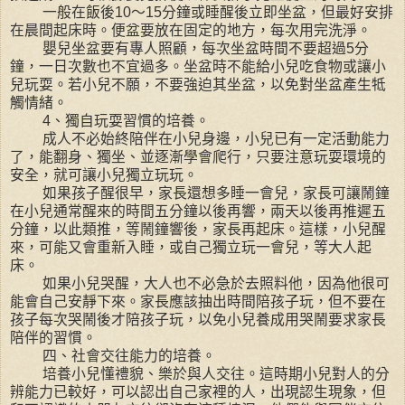
一般在飯後10～15分鐘或睡醒後立即坐盆，但最好安排
在晨間起床時。便盆要放在固定的地方，每次用完洗淨。
嬰兒坐盆要有專人照顧，每次坐盆時間不要超過5分
鐘，一日次數也不宜過多。坐盆時不能給小兒吃食物或讓小
兒玩耍。若小兒不願，不要強迫其坐盆，以免對坐盆產生牴
觸情緒。
4、獨自玩耍習慣的培養。
成人不必始終陪伴在小兒身邊，小兒已有一定活動能力
了，能翻身、獨坐、並逐漸學會爬行，只要注意玩耍環境的
安全，就可讓小兒獨立玩玩。
如果孩子醒很早，家長還想多睡一會兒，家長可讓鬧鐘
在小兒通常醒來的時間五分鐘以後再響，兩天以後再推遲五
分鐘，以此類推，等鬧鐘響後，家長再起床。這樣，小兒醒
來，可能又會重新入睡，或自己獨立玩一會兒，等大人起
床。
如果小兒哭醒，大人也不必急於去照料他，因為他很可
能會自己安靜下來。家長應該抽出時間陪孩子玩，但不要在
孩子每次哭鬧後才陪孩子玩，以免小兒養成用哭鬧要求家長
陪伴的習慣。
四、社會交往能力的培養。
培養小兒懂禮貌、樂於與人交往。這時期小兒對人的分
辨能力已較好，可以認出自己家裡的人，出現認生現象，但