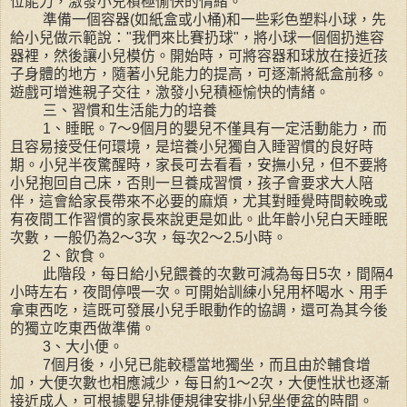
位能力，激發小兒積極愉快的情緒。
準備一個容器(如紙盒或小桶)和一些彩色塑料小球，先
給小兒做示範說："我們來比賽扔球"，將小球一個個扔進容
器裡，然後讓小兒模仿。開始時，可將容器和球放在接近孩
子身體的地方，隨著小兒能力的提高，可逐漸將紙盒前移。
遊戲可增進親子交往，激發小兒積極愉快的情緒。
三、習慣和生活能力的培養
1、睡眠。7～9個月的嬰兒不僅具有一定活動能力，而
且容易接受任何環境，是培養小兒獨自入睡習慣的良好時
期。小兒半夜驚醒時，家長可去看看，安撫小兒，但不要將
小兒抱回自己床，否則一旦養成習慣，孩子會要求大人陪
伴，這會給家長帶來不必要的麻煩，尤其對睡覺時間較晚或
有夜間工作習慣的家長來說更是如此。此年齡小兒白天睡眠
次數，一般仍為2～3次，每次2～2.5小時。
2、飲食。
此階段，每日給小兒餵養的次數可減為每日5次，間隔4
小時左右，夜間停喂一次。可開始訓練小兒用杯喝水、用手
拿東西吃，這既可發展小兒手眼動作的協調，還可為其今後
的獨立吃東西做準備。
3、大小便。
7個月後，小兒已能較穩當地獨坐，而且由於輔食增
加，大便次數也相應減少，每日約1～2次，大便性狀也逐漸
接近成人，可根據嬰兒排便規律安排小兒坐便盆的時間。