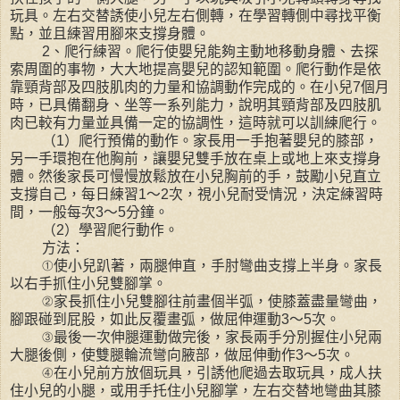
玩具。左右交替誘使小兒左右側轉，在學習轉側中尋找平衡
點，並且練習用腳來支撐身體。
2、爬行練習。爬行使嬰兒能夠主動地移動身體、去探
索周圍的事物，大大地提高嬰兒的認知範圍。爬行動作是依
靠頸背部及四肢肌肉的力量和協調動作完成的。在小兒7個月
時，已具備翻身、坐等一系列能力，說明其頸背部及四肢肌
肉已較有力量並具備一定的協調性，這時就可以訓練爬行。
（1）爬行預備的動作。家長用一手抱著嬰兒的膝部，
另一手環抱在他胸前，讓嬰兒雙手放在桌上或地上來支撐身
體。然後家長可慢慢放鬆放在小兒胸前的手，鼓勵小兒直立
支撐自己，每日練習1～2次，視小兒耐受情況，決定練習時
間，一般每次3～5分鐘。
（2）學習爬行動作。
方法：
①使小兒趴著，兩腿伸直，手肘彎曲支撐上半身。家長
以右手抓住小兒雙腳掌。
②家長抓住小兒雙腳往前畫個半弧，使膝蓋盡量彎曲，
腳跟碰到屁股，如此反覆畫弧，做屈伸運動3～5次。
③最後一次伸腿運動做完後，家長兩手分別握住小兒兩
大腿後側，使雙腿輪流彎向腋部，做屈伸動作3～5次。
④在小兒前方放個玩具，引誘他爬過去取玩具，成人扶
住小兒的小腿，或用手托住小兒腳掌，左右交替地彎曲其膝