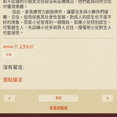
和不認識的小朋友交往卻沒有這種情況，他們能與同伴交住
中獲得樂趣。
因此，家長應努力創造條件，讓嬰兒多與小夥伴們接
觸、交往，從而促進其社會性發展。對成人的認生也不是不
好的現象，而是小兒發育的一個階段，如果小兒特別認生，
可暫避生人，先訓練小兒多與熟人交往，慢慢地小兒對生人
也能接受。
Jessie
於
上午8:37
分享
沒有留言:
張貼留言
‹
›
首頁
查看網路版