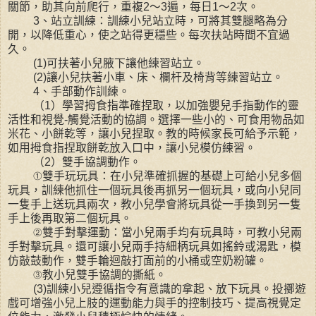
關節，助其向前爬行，重複2～3遍，每日1～2次。
3、站立訓練：訓練小兒站立時，可將其雙腿略為分
開，以降低重心，使之站得更穩些。每次扶站時間不宜過
久。
(1)可扶著小兒腋下讓他練習站立。
(2)讓小兒扶著小車、床、欄杆及椅背等練習站立。
4、手部動作訓練。
（1）學習拇食指準確捏取，以加強嬰兒手指動作的靈
活性和視覺-觸覺活動的協調。選擇一些小的、可食用物品如
米花、小餅乾等，讓小兒捏取。教的時候家長可給予示範，
如用拇食指捏取餅乾放入口中，讓小兒模仿練習。
（2）雙手協調動作。
①雙手玩玩具：在小兒準確抓握的基礎上可給小兒多個
玩具，訓練他抓住一個玩具後再抓另一個玩具，或向小兒同
一隻手上送玩具兩次，教小兒學會將玩具從一手換到另一隻
手上後再取第二個玩具。
②雙手對擊運動：當小兒兩手均有玩具時，可教小兒兩
手對擊玩具。還可讓小兒兩手持細柄玩具如搖鈴或湯匙，模
仿敲鼓動作，雙手輪迴敲打面前的小桶或空奶粉罐。
③教小兒雙手協調的撕紙。
(3)訓練小兒遵循指令有意識的拿起、放下玩具。投擲遊
戲可增強小兒上肢的運動能力與手的控制技巧、提高視覺定