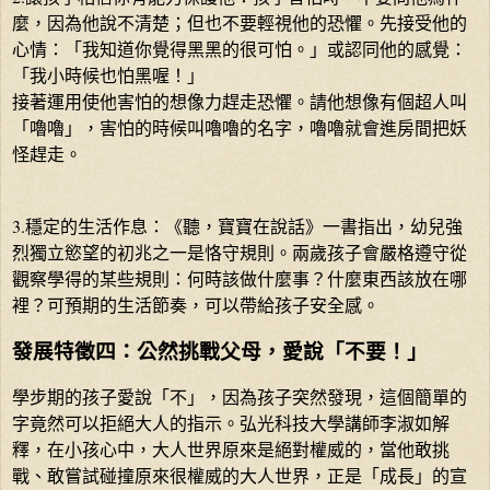
麼，因為他說不清楚；但也不要輕視他的恐懼。先接受他的
心情：「我知道你覺得黑黑的很可怕。」或認同他的感覺：
「我小時候也怕黑喔！」
接著運用使他害怕的想像力趕走恐懼。請他想像有個超人叫
「嚕嚕」，害怕的時候叫嚕嚕的名字，嚕嚕就會進房間把妖
怪趕走。
3.穩定的生活作息：《聽，寶寶在說話》一書指出，幼兒強
烈獨立慾望的初兆之一是恪守規則。兩歲孩子會嚴格遵守從
觀察學得的某些規則：何時該做什麼事？什麼東西該放在哪
裡？可預期的生活節奏，可以帶給孩子安全感。
發展特徵四：公然挑戰父母，愛說「不要！」
學步期的孩子愛說「不」，因為孩子突然發現，這個簡單的
字竟然可以拒絕大人的指示。弘光科技大學講師李淑如解
釋，在小孩心中，大人世界原來是絕對權威的，當他敢挑
戰、敢嘗試碰撞原來很權威的大人世界，正是「成長」的宣