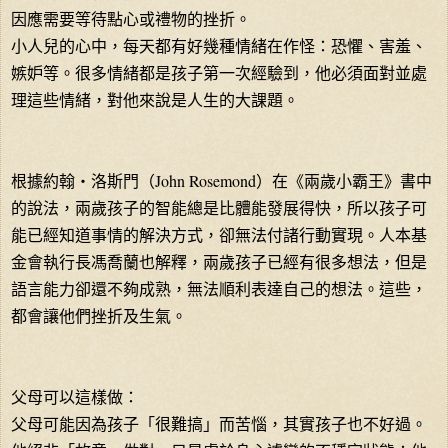
因應需要等待點心或禮物的挫折。
小人兒的心中，每天都有好幾種情緒在作怪：恐懼、害羞、
嫉妒等。很多情緒都是孩子第一次經驗到，他必須面對並處
理這些情緒，對他來說是人生的大課題。
根據約翰‧洛斯門（John Rosemond）在《兩歲小霸王》書中
的說法，兩歲孩子的智能總是比體能發展得快，所以孩子可
能已經知道事情的解決方式，卻無法付諸行動實現。人本基
金會執行長馮喬蘭也解釋，兩歲孩子已經有很多想法，但是
語言能力卻還不夠成熟，無法順利表達自己的想法。這些，
都會讓他們挫折及生氣。
父母可以這樣做：
父母可能因為孩子「很難搞」而苦惱，其實孩子也不好過。