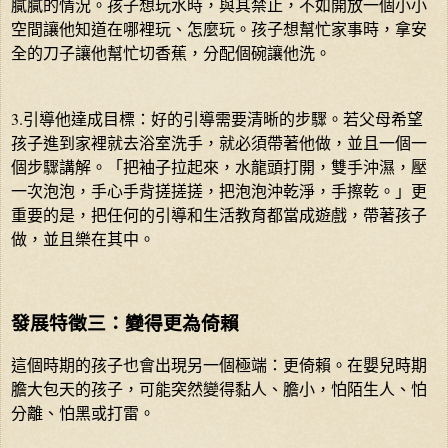
膩膩的情況。孩子想玩水時，與其禁止，不如開放一個小小
空間讓他知道在哪裡玩、怎麼玩。孩子想幫忙家事時，拿安
全的刀子讓他幫忙切香蕉，分配個碗讓他洗。
3.引導他達成目標：好的引導需要清晰的步驟。若父母希望
孩子進到家裡就去浴室洗手，就必須帶著他做，並且一個一
個步驟講解。「把袖子拉起來，水龍頭打開，雙手沖濕，壓
一次泡泡，手心手背搓搓搓，把泡泡沖乾淨，手擦乾。」更
重要的是，把任何的引導和生活教育都當成遊戲，帶著孩子
做，並且樂在其中。
發展特徵三：變得更為倚賴
這個時期的孩子也會出現另一個極端：更倚賴。在嬰兒時期
膽大包天的孩子，可能突然變得黏人、膽小，怕陌生人、怕
分離、怕黑或打雷。