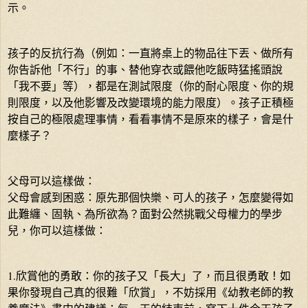
示。
孩子的反抗行為（例如：一直將桌上的物品往下丟、做所有
你告訴他「不行」的事、替他穿衣或餵他吃飯時猛搖頭說
「我不要」等），都是在測試限度（你的耐心限度、你的規
則限度，以及他影響及改變環境的能力限度）。孩子正積極
按自己的極限處理事情，看看事情不是原來的樣子，會是什
麼樣子？
父母可以這樣做：
父母會感到困惑：原先那個快樂、可人的孩子，怎麼變得如
此難纏、固執、為所欲為？面對公然挑戰父母權力的學步
兒，你可以這樣做：
1.欣賞他的勇敢：你的孩子又「長大」了，而且很勇敢！如
果你發現自己真的很難「欣賞」，不妨採用《幼教老師的教