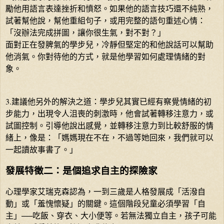
勵他用語言表達挫折和憤怒。如果他的語言技巧還不純熟，
試著幫他說，幫他重組句子，或用完整的語句重述心情：
「沒辦法完成拼圖，讓你很生氣，對不對？」
面對正在發脾氣的學步兒，冷靜但堅定的和他說話可以幫助
他消氣。你對待他的方式，就是他學習如何處理情緒的對
象。
3.建議他另外的解決之道：學步兒其實已經有察覺情緒的初
步能力，出現令人沮喪的刺激時，他會試著轉移注意力，或
試圖控制。引導他說出感覺，並轉移注意力到比較舒服的情
緒上，像是：「媽媽現在不在，不過等她回來，我們就可以
一起讀故事書了。」
發展特徵二：是個追求自主的探險家
心理學家艾瑞克森認為，一到三歲是人格發展成「活潑自
動」或「羞愧懷疑」的關鍵。這個階段兒童必須學習「自
主」──吃飯、穿衣、大小便等。若無法獨立自主，孩子可能