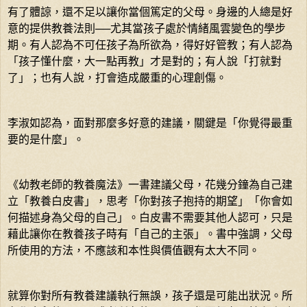
有了體諒，還不足以讓你當個篤定的父母。身邊的人總是好
意的提供教養法則──尤其當孩子處於情緒風雲變色的學步
期。有人認為不可任孩子為所欲為，得好好管教；有人認為
「孩子懂什麼，大一點再教」才是對的；有人說「打就對
了」；也有人說，打會造成嚴重的心理創傷。
李淑如認為，面對那麼多好意的建議，關鍵是「你覺得最重
要的是什麼」。
《幼教老師的教養魔法》一書建議父母，花幾分鐘為自己建
立「教養白皮書」，思考「你對孩子抱持的期望」「你會如
何描述身為父母的自己」。白皮書不需要其他人認可，只是
藉此讓你在教養孩子時有「自己的主張」。書中強調，父母
所使用的方法，不應該和本性與價值觀有太大不同。
就算你對所有教養建議執行無誤，孩子還是可能出狀況。所