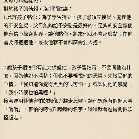
父母可以這樣做：
對於孩子的倚賴，洛斯門建議：
1.允許孩子黏你：為了學習獨立，孩子必須先接受、處理他
的不安全感，父母能夠給予安慰是最好的。足夠的安全感使
他有信心探索世界。讓他黏你，將來他就不會那麼黏；在他
需要時抱抱他，最後他就不會那麼需要人抱。
2.讓孩子相信你有能力保護他：孩子害怕時，不要問他為什
麼，因為他說不清楚；但也不要輕視他的恐懼。先接受他的
心情：「我知道你覺得黑黑的很可怕。」或認同他的感覺：
「我小時候也怕黑喔！」
接著運用使他害怕的想像力趕走恐懼。請他想像有個超人叫
「嚕嚕」，害怕的時候叫嚕嚕的名字，嚕嚕就會進房間把妖
怪趕走。