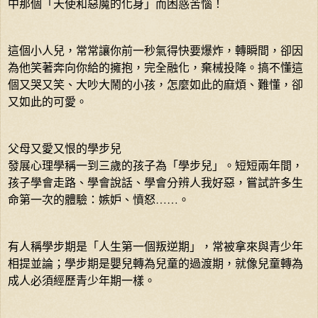
中那個「天使和惡魔的化身」而困惑苦惱！
這個小人兒，常常讓你前一秒氣得快要爆炸，轉瞬間，卻因
為他笑著奔向你給的擁抱，完全融化，棄械投降。搞不懂這
個又哭又笑、大吵大鬧的小孩，怎麼如此的麻煩、難懂，卻
又如此的可愛。
父母又愛又恨的學步兒
發展心理學稱一到三歲的孩子為「學步兒」。短短兩年間，
孩子學會走路、學會說話、學會分辨人我好惡，嘗試許多生
命第一次的體驗：嫉妒、憤怒……。
有人稱學步期是「人生第一個叛逆期」，常被拿來與青少年
相提並論；學步期是嬰兒轉為兒童的過渡期，就像兒童轉為
成人必須經歷青少年期一樣。