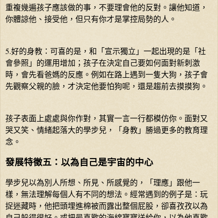
重複幾遍孩子應該做的事，不要理會他的反對。讓他知道，
你體諒他、接受他，但只有你才是掌控局勢的人。
5.好的身教：可喜的是，和「宣示獨立」一起出現的是「社
會參照」的運用增加；孩子在決定自己要如何面對新刺激
時，會先看爸媽的反應。例如在路上遇到一隻大狗，孩子會
先觀察父親的臉，才決定他要怕狗呢，還是趨前去摸摸狗。
孩子表面上處處與你作對，其實一言一行都模仿你。面對又
哭又笑、情緒起落大的學步兒，「身教」勝過更多的教育理
念。
發展特徵五：以為自己是宇宙的中心
學步兒以為別人所想、所見、所感覺的，「理應」跟他一
樣，無法理解每個人有不同的想法。經常遇到的例子是：玩
捉迷藏時，他把頭埋進棉被而露出整個屁股，卻喜孜孜以為
自己躲得很好。或把最喜歡的海綿寶寶送給你，以為他喜歡