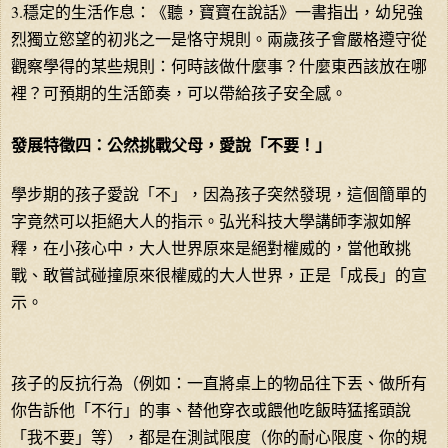
3.穩定的生活作息：《聽，寶寶在說話》一書指出，幼兒強
烈獨立慾望的初兆之一是恪守規則。兩歲孩子會嚴格遵守從
觀察學得的某些規則：何時該做什麼事？什麼東西該放在哪
裡？可預期的生活節奏，可以帶給孩子安全感。
發展特徵四：公然挑戰父母，愛說「不要！」
學步期的孩子愛說「不」，因為孩子突然發現，這個簡單的
字竟然可以拒絕大人的指示。弘光科技大學講師李淑如解
釋，在小孩心中，大人世界原來是絕對權威的，當他敢挑
戰、敢嘗試碰撞原來很權威的大人世界，正是「成長」的宣
示。
孩子的反抗行為（例如：一直將桌上的物品往下丟、做所有
你告訴他「不行」的事、替他穿衣或餵他吃飯時猛搖頭說
「我不要」等），都是在測試限度（你的耐心限度、你的規