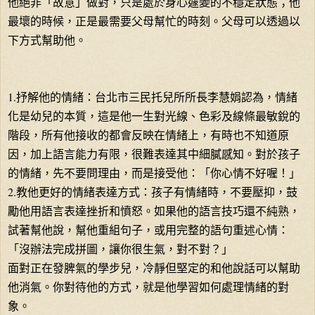
他絕非「故意」做對，只是處於身心遽變的不穩定狀態；他
最壞的時候，正是最需要父母幫忙的時刻。父母可以透過以
下方式幫助他。
1.抒解他的情緒：台北市三民托兒所所長李慧娟認為，情緒
化是幼兒的本質，這是他一生對光線、色彩及線條最敏銳的
階段，所有他接收的都會反映在情緒上，有時也不知道原
因，加上語言能力有限，很難表達其中細膩感知。對於孩子
的情緒，先不要問理由，而是接受他：「你心情不好喔！」
2.教他更好的情緒表達方式：孩子有情緒時，不要壓抑，鼓
勵他用語言表達挫折和憤怒。如果他的語言技巧還不純熟，
試著幫他說，幫他重組句子，或用完整的語句重述心情：
「沒辦法完成拼圖，讓你很生氣，對不對？」
面對正在發脾氣的學步兒，冷靜但堅定的和他說話可以幫助
他消氣。你對待他的方式，就是他學習如何處理情緒的對
象。