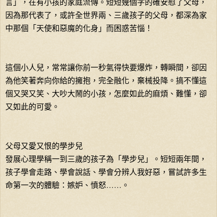
言」，在有小孩的家庭流傳。短短幾個字的確安慰了父母，
因為那代表了，或許全世界兩、三歲孩子的父母，都深為家
中那個「天使和惡魔的化身」而困惑苦惱！
這個小人兒，常常讓你前一秒氣得快要爆炸，轉瞬間，卻因
為他笑著奔向你給的擁抱，完全融化，棄械投降。搞不懂這
個又哭又笑、大吵大鬧的小孩，怎麼如此的麻煩、難懂，卻
又如此的可愛。
父母又愛又恨的學步兒
發展心理學稱一到三歲的孩子為「學步兒」。短短兩年間，
孩子學會走路、學會說話、學會分辨人我好惡，嘗試許多生
命第一次的體驗：嫉妒、憤怒……。