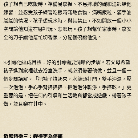
孩子想自己吃飯時，準備易拿握、不易摔壞的碗和湯匙給他
練習，並忍受孩子練習吃飯時滿地食物、滿嘴飯粒、滿手油
膩膩的情況。孩子想玩水時，與其禁止，不如開放一個小小
空間讓他知道在哪裡玩、怎麼玩。孩子想幫忙家事時，拿安
全的刀子讓他幫忙切香蕉，分配個碗讓他洗。
3.引導他達成目標：好的引導需要清晰的步驟。若父母希望
孩子進到家裡就去浴室洗手，就必須帶著他做，並且一個一
個步驟講解。「把袖子拉起來，水龍頭打開，雙手沖濕，壓
一次泡泡，手心手背搓搓搓，把泡泡沖乾淨，手擦乾。」更
重要的是，把任何的引導和生活教育都當成遊戲，帶著孩子
做，並且樂在其中。
發展特徵三：變得更為倚賴