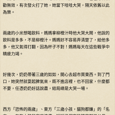
勸無效，有次發火打了她，她當下哇哇大哭，隔天依舊以此
為樂。
兩歲的小米想喝飲料，媽媽拿柳橙汁時他大哭大鬧，他說的
飲料是多多，不是柳橙汁。媽媽好不容易弄清楚了，給他多
多，他又氣得打翻，因為杯子不對！媽媽每天在這些戰爭中
精疲力竭。
好幾次，奶奶帶著三歲的如如，開心去超市買東西。到了門
口，她突然就耍起脾氣來，既不進店裡，也不回家，什麼都
不要，任憑奶奶好話說盡，結局總是大哭一場。
西方「恐怖的兩歲」、東方「三歲小孩，貓狗都嫌」的「名