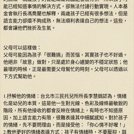
能已經知道事情的解決方式，卻無法付諸行動實現。人本基
金會執行長馮喬蘭也解釋，兩歲孩子已經有很多想法，但是
語言能力卻還不夠成熟，無法順利表達自己的想法。這些，
都會讓他們挫折及生氣。
父母可以這樣做：
父母可能因為孩子「很難搞」而苦惱，其實孩子也不好過。
他絕非「故意」做對，只是處於身心遽變的不穩定狀態；他
最壞的時候，正是最需要父母幫忙的時刻。父母可以透過以
下方式幫助他。
1.抒解他的情緒：台北市三民托兒所所長李慧娟認為，情緒
化是幼兒的本質，這是他一生對光線、色彩及線條最敏銳的
階段，所有他接收的都會反映在情緒上，有時也不知道原
因，加上語言能力有限，很難表達其中細膩感知。對於孩子
的情緒，先不要問理由，而是接受他：「你心情不好喔！」
2.教他更好的情緒表達方式：孩子有情緒時，不要壓抑，鼓