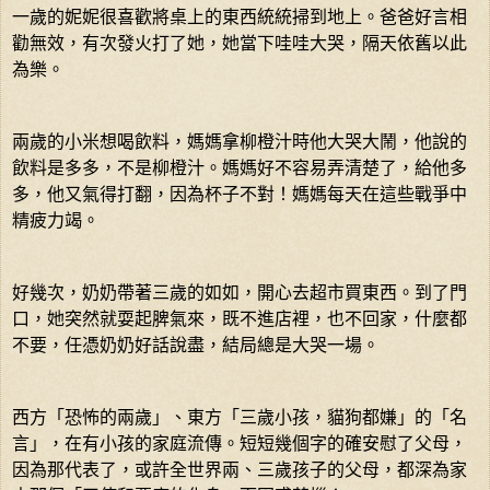
一歲的妮妮很喜歡將桌上的東西統統掃到地上。爸爸好言相
勸無效，有次發火打了她，她當下哇哇大哭，隔天依舊以此
為樂。
兩歲的小米想喝飲料，媽媽拿柳橙汁時他大哭大鬧，他說的
飲料是多多，不是柳橙汁。媽媽好不容易弄清楚了，給他多
多，他又氣得打翻，因為杯子不對！媽媽每天在這些戰爭中
精疲力竭。
好幾次，奶奶帶著三歲的如如，開心去超市買東西。到了門
口，她突然就耍起脾氣來，既不進店裡，也不回家，什麼都
不要，任憑奶奶好話說盡，結局總是大哭一場。
西方「恐怖的兩歲」、東方「三歲小孩，貓狗都嫌」的「名
言」，在有小孩的家庭流傳。短短幾個字的確安慰了父母，
因為那代表了，或許全世界兩、三歲孩子的父母，都深為家