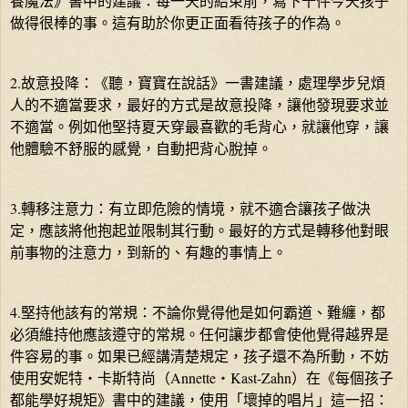
養魔法》書中的建議：每一天的結束前，寫下十件今天孩子
做得很棒的事。這有助於你更正面看待孩子的作為。
2.故意投降：《聽，寶寶在說話》一書建議，處理學步兒煩
人的不適當要求，最好的方式是故意投降，讓他發現要求並
不適當。例如他堅持夏天穿最喜歡的毛背心，就讓他穿，讓
他體驗不舒服的感覺，自動把背心脫掉。
3.轉移注意力：有立即危險的情境，就不適合讓孩子做決
定，應該將他抱起並限制其行動。最好的方式是轉移他對眼
前事物的注意力，到新的、有趣的事情上。
4.堅持他該有的常規：不論你覺得他是如何霸道、難纏，都
必須維持他應該遵守的常規。任何讓步都會使他覺得越界是
件容易的事。如果已經講清楚規定，孩子還不為所動，不妨
使用安妮特‧卡斯特尚（Annette‧Kast-Zahn）在《每個孩子
都能學好規矩》書中的建議，使用「壞掉的唱片」這一招：