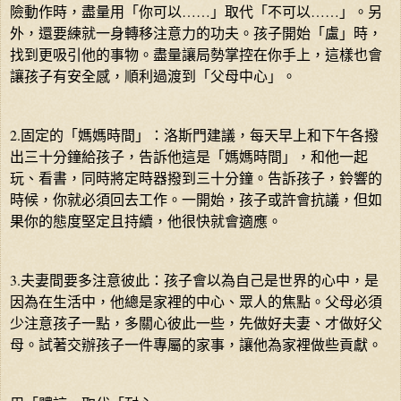
險動作時，盡量用「你可以……」取代「不可以……」。另
外，還要練就一身轉移注意力的功夫。孩子開始「盧」時，
找到更吸引他的事物。盡量讓局勢掌控在你手上，這樣也會
讓孩子有安全感，順利過渡到「父母中心」。
2.固定的「媽媽時間」：洛斯門建議，每天早上和下午各撥
出三十分鐘給孩子，告訴他這是「媽媽時間」，和他一起
玩、看書，同時將定時器撥到三十分鐘。告訴孩子，鈴響的
時候，你就必須回去工作。一開始，孩子或許會抗議，但如
果你的態度堅定且持續，他很快就會適應。
3.夫妻間要多注意彼此：孩子會以為自己是世界的心中，是
因為在生活中，他總是家裡的中心、眾人的焦點。父母必須
少注意孩子一點，多關心彼此一些，先做好夫妻、才做好父
母。試著交辦孩子一件專屬的家事，讓他為家裡做些貢獻。