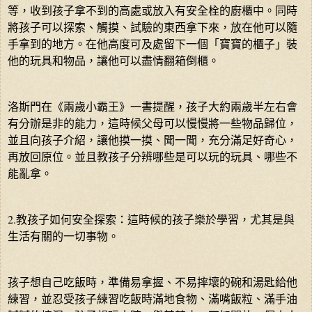
等，收到孩子拿不到的高處或放入有安全栓的廚櫃中。同時
將孩子可以探索、觸摸、試驗的東西拿下來，放在他可以隨
手拿到的地方。在他高度可及處留下一個「寶寶的櫃子」裝
他的玩具和物品，讓他可以盡情翻箱倒櫃。
洛斯門在《兩歲小霸王》一書提醒，孩子大約兩歲半左右會
有分辦是非的能力，這時候父母可以慢慢將一些物品歸位，
並且向孩子介紹，讓他摸一摸、聞一聞，充分滿足好奇心，
再放回原位。並且教孩子分辨哪些是可以玩的玩具、哪些不
能亂拿。
2.教孩子如何安全探索：這時候的孩子樂於學習，尤其是與
生活有關的一切事物。
孩子想自己吃飯時，準備易拿握、不易摔壞的碗和湯匙給他
練習，並忍受孩子練習吃飯時滿地食物、滿嘴飯粒、滿手油