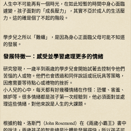
人生中不可能再有一個時光，在如此短暫的時間中身心面臨
遽變，孩子面對的「成長壓力」，其實不亞於成人的生活壓
力。這的確是個了不起的階段。
學步兒之所以「難纏」，是因為身心正面臨父母可能不知道
的發展。
發展特徵一：感受並學習處理更多的情緒
研究發現，一歲半到兩歲的學步兒會開始試著去控制令他們
苦惱的人或物。他們也會透過和同伴說話或玩玩具等策略，
因應需要等待點心或禮物的挫折。
小人兒的心中，每天都有好幾種情緒在作怪：恐懼、害羞、
嫉妒等。很多情緒都是孩子第一次經驗到，他必須面對並處
理這些情緒，對他來說是人生的大課題。
根據約翰‧洛斯門（John Rosemond）在《兩歲小霸王》書中
的說法，兩歲孩子的智能總是比體能發展得快，所以孩子可