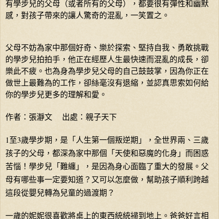
有學步兒的父母（或者所有的父母），都要很有彈性和幽默
感，對孩子帶來的讓人驚奇的混亂，一笑置之。
父母不妨為家中那個好奇、樂於探索、堅持自我、勇敢挑戰
的學步兒拍拍手，他正在經歷人生最快速而混亂的成長，卻
樂此不疲。也為身為學步兒父母的自己鼓鼓掌，因為你正在
做世上最難為的工作，卻絲毫沒有退縮，並認真思索如何給
你的學步兒更多的理解和愛。
作者：張瀞文 出處：親子天下
1至3歲學步期，是「人生第一個叛逆期」，全世界兩、三歲
孩子的父母，都深為家中那個「天使和惡魔的化身」而困惑
苦惱！學步兒「難纏」，是因為身心面臨了重大的發展。父
母有哪些事一定要知道？又可以怎麼做，幫助孩子順利跨越
這段從嬰兒轉為兒童的過渡期？
一歲的妮妮很喜歡將桌上的東西統統掃到地上。爸爸好言相