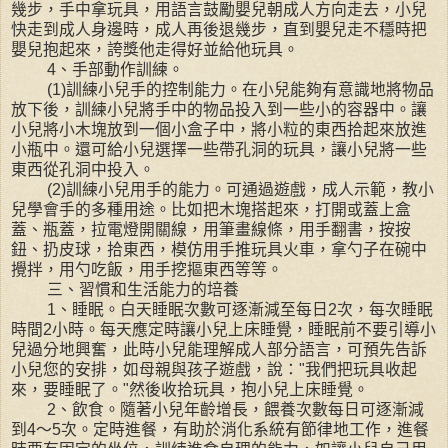
幾步，手中拿玩具，用語言鼓勵嬰兒朝成人方向走去，小兒
快走到成人身邊時，成人再後退幾步，直到嬰兒走不穩時把
嬰兒抱起來，誇獎他走得好並給他玩具。
4、手部動作訓練。
(1)訓練小兒手的控制能力。在小兒能夠有意識地將物品
放下後，訓練小兒將手中的物品投入到一些小的容器中。讓
小兒將小木塊放到一個小盒子中，將小粒的東西拾起來放進
小瓶中。還可給小兒選擇一些帶孔洞的玩具，讓小兒將一些
東西從孔洞中投入。
(2)訓練小兒用手的能力。可通過遊戲，成人示範，教小
兒學會手的多種用途。比如把木塊搭起來，打開或蓋上盒
蓋、瓶蓋，拉電燈開關線，用筆畫線條，用手翻書，按按
鈕、扔皮球，拾東西，模仿用手推玩具火車，拿勺子在碗中
攪拌，用勺吃飯，用手挖摳東西等等。
三、習慣和生活能力的培養
1、睡眠。白天睡眠次數可逐漸減至每日2次，每次睡眠
時間2小時。每天應定時讓小兒上床睡覺，睡眠前不要引導小
兒過分地興奮，此時小兒能理解成人部分語言，可預先告訴
小兒您的安排，如母親與孩子遊戲，說："我們把玩具收起
來，要睡眠了。"然後收拾玩具，抱小兒上床睡覺。
2、飲食。隨著小兒年齡增長，餵養次數每日可逐漸減
到4～5次。定時進餐，有助於消化系統有節律地工作，進餐