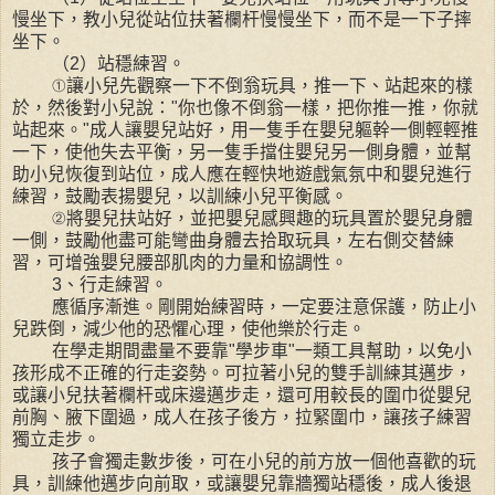
慢坐下，教小兒從站位扶著欄杆慢慢坐下，而不是一下子摔
坐下。
（2）站穩練習。
①讓小兒先觀察一下不倒翁玩具，推一下、站起來的樣
於，然後對小兒說："你也像不倒翁一樣，把你推一推，你就
站起來。"成人讓嬰兒站好，用一隻手在嬰兒軀幹一側輕輕推
一下，使他失去平衡，另一隻手擋住嬰兒另一側身體，並幫
助小兒恢復到站位，成人應在輕快地遊戲氣氛中和嬰兒進行
練習，鼓勵表揚嬰兒，以訓練小兒平衡感。
②將嬰兒扶站好，並把嬰兒感興趣的玩具置於嬰兒身體
一側，鼓勵他盡可能彎曲身體去拾取玩具，左右側交替練
習，可增強嬰兒腰部肌肉的力量和協調性。
3、行走練習。
應循序漸進。剛開始練習時，一定要注意保護，防止小
兒跌倒，減少他的恐懼心理，使他樂於行走。
在學走期間盡量不要靠"學步車"一類工具幫助，以免小
孩形成不正確的行走姿勢。可拉著小兒的雙手訓練其邁步，
或讓小兒扶著欄杆或床邊邁步走，還可用較長的圍巾從嬰兒
前胸、腋下圍過，成人在孩子後方，拉緊圍巾，讓孩子練習
獨立走步。
孩子會獨走數步後，可在小兒的前方放一個他喜歡的玩
具，訓練他邁步向前取，或讓嬰兒靠牆獨站穩後，成人後退