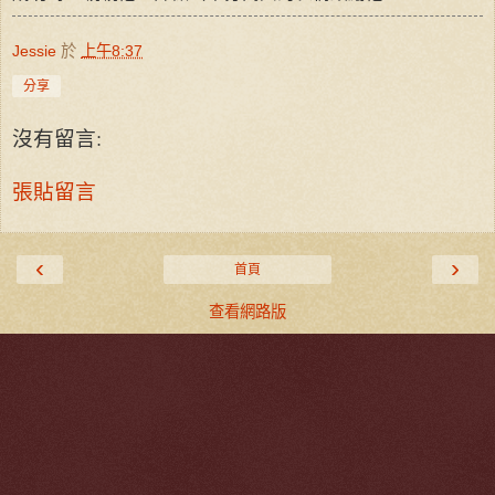
Jessie
於
上午8:37
分享
沒有留言:
張貼留言
‹
›
首頁
查看網路版