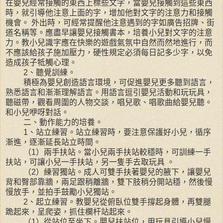
在嬰兒經常接觸的東西上標些文字，當嬰兒接觸到這些東西
時，就引導他注意上面的字，增加他對文字的注意力和接觸
機會。 外出時，可經常提醒他注意遇到的字如廣告招牌、街
道名稱等。應盡早讓嬰兒接觸書本，培養小兒對文字的注意
力。教小兒識字應在快樂的遊戲氣氛中自然而然地進行，而
不應該給孩子施加壓力，硬性規定必須每日記多少字，以免
造成孩子牴觸心理。
2、聽覺訓練。
積極為嬰兒創造語言環境，可促進嬰兒更多聽到語言，
熟悉語言和漸漸理解語言。用語言逗引嬰兒活動和玩玩具，
聽磁帶，觀看周圍的人物交談，唱兒歌、唱歌曲給嬰兒聽。
和小兒咿呀對話。
二、動作能力的培養。
1、站立練習。站立練習時，要注意保護好小兒，循序
漸進，逐漸延長站立時間。
（1）兩手扶站。當小兒兩手扶站較穩時，可訓練一手
扶站，可讓小兒一手扶站，另一隻手去取玩具 。
（2）練習獨站。成人可雙手扶著嬰兒的腋下，讓嬰兒
背和臀部靠牆，兩足跟稍離牆，雙下肢稍分開站穩，然後慢
慢放手，並拍手鼓勵小兒獨站。
2、起立練習。教嬰兒從俯臥位雙手撐起身體，再雙腿
跪起來，呈爬姿，抓住欄杆站起來。
（1）從站位至坐下。嬰兒扶站位，用玩具引導小兒慢