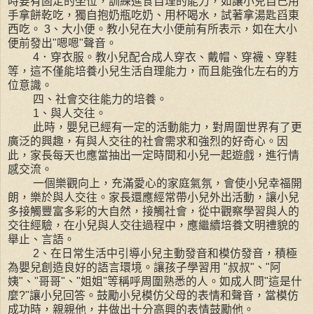
時要有固定的坐位，訓練進食自理的能力，如讓小兒自己用
手拿餅乾吃，獨自抱奶瓶吃奶、用杯喝水，試著拿湯匙舀東
西吃。 3、大小便。教小兒在大小便前有所表示，如在大小
便前發出"嗯嗯"聲音。
4．穿衣服。教小兒配合成人穿衣、戴帽、穿襪、穿鞋
等，這不僅能培養小兒生活自理能力，而且能強化左右的方
位意識。
四、社會交往能力的培養。
1、與人交往。
此時，嬰兒已經有一定的活動能力，對周圍世界有了更
廣泛的興趣，有與人交往的社會需求和強烈的好奇心。因
此，家長每天也應當抽出一定時間和小兒一起遊戲，進行情
感交流。
一個樂觀向上，充滿愛心的家庭氣氛，會使小兒幸福開
朗，樂於與人交往。家長還應經常帶小兒外出活動，讓小兒
多接觸豐富多彩的大自然，接觸社會，從中觀察學習與人的
交往經驗，在小兒與人交往過程中，應繼續培養文明禮貌的
舉止、言語。
2、在日常生活中引導小兒主動發音和模仿發音，積極
為嬰兒創造良好的語言環境。讓孩子學習用 "叔叔"、"阿
姨"、"哥哥"、"姐姐"等稱呼周圍熟悉的人。如成人問"這是什
麼?"讓小兒回答。鼓勵小兒模仿父母的表情和聲音，當模仿
成功時，親親他，井做出十分高興的表情鼓勵他。