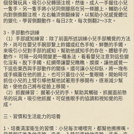
個發聲玩具，吸引小兒轉頭注視，然後，成人一手握住小兒
一隻手，另一隻手將小兒同側腿搭在另一條腿上，輔助小兒
向對側側翻注視，左右輪流側翻練習，以幫助小兒感覺體位
的變化，學習側翻動作。每日2次，每次側翻2～3次。
3、手部動作訓練
（1）手部感知練習：除了前面所述訓練小兒手部觸覺的方法
外，尚可在嬰兒手腕部繫上鈴鐺或紅色手帕、鮮艷的手鐲，
來吸引小兒對手部的感知，幫助他感知手的存在、體驗手的
動作。 可隔一段時間變更一種系法，看看嬰兒注意到這些變
化沒有。脫下手鐲、紅綢帶讓嬰兒瞧瞧、摸摸，讓他感覺一
下這些東西與手部動作的關係。還可讓小兒仰臥，將一塊布
或手絹蓋在他的臉上，也可只蓋住小兒一隻眼睛，開始時可
抓住小兒的上臂引導他幫他試著用手移開布，逐漸減少幫
助，使他自己將布從臉上移開。
（2）抓握練習： 握著小兒的手，幫助其觸碰、抓握面前懸
吊的玩具，吸引他抓握，可促進眼手的協調和視知覺的形
成。
三、習慣和生活能力的培養
1、培養清潔衛生的習慣：小兒每次哺喂完，都幫他擦擦嘴。