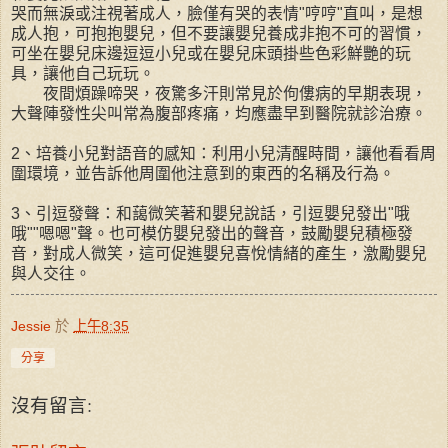
哭而無淚或注視著成人，臉僅有哭的表情"哼哼"直叫，是想
成人抱，可抱抱嬰兒，但不要讓嬰兒養成非抱不可的習慣，
可坐在嬰兒床邊逗逗小兒或在嬰兒床頭掛些色彩鮮艷的玩
具，讓他自己玩玩。
夜間煩躁啼哭，夜驚多汗則常見於佝僂病的早期表現，
大聲陣發性尖叫常為腹部疼痛，均應盡早到醫院就診治療。
2、培養小兒對語音的感知：利用小兒清醒時間，讓他看看周
圍環境，並告訴他周圍他注意到的東西的名稱及行為。
3、引逗發聲：和藹微笑著和嬰兒說話，引逗嬰兒發出"哦
哦""嗯嗯"聲。也可模仿嬰兒發出的聲音，鼓勵嬰兒積極發
音，對成人微笑，這可促進嬰兒喜悅情緒的產生，激勵嬰兒
與人交往。
Jessie
於
上午8:35
分享
沒有留言: