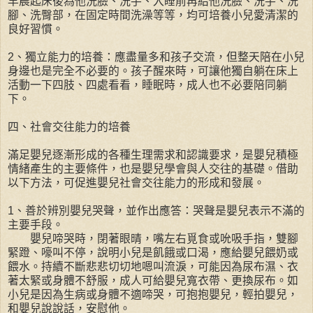
早晨起床後為他洗臉、洗手、入睡前再給他洗臉、洗手、洗
腳、洗臀部，在固定時間洗澡等等，均可培養小兒愛清潔的
良好習慣。
2、獨立能力的培養：應盡量多和孩子交流，但整天陪在小兒
身邊也是完全不必要的。孩子醒來時，可讓他獨自躺在床上
活動一下四肢、四處看看，睡眠時，成人也不必要陪同躺
下。
四、社會交往能力的培養
滿足嬰兒逐漸形成的各種生理需求和認識要求，是嬰兒積極
情緒產生的主要條件，也是嬰兒學會與人交往的基礎。借助
以下方法，可促進嬰兒社會交往能力的形成和發展。
1、善於辨別嬰兒哭聲，並作出應答：哭聲是嬰兒表示不滿的
主要手段。
嬰兒啼哭時，閉著眼晴，嘴左右覓食或吮吸手指，雙腳
緊蹬、嚎叫不停，說明小兒是飢餓或口渴，應給嬰兒餵奶或
餵水。持續不斷悲悲切切地嗯叫流淚，可能因為尿布濕、衣
著太緊或身體不舒服，成人可給嬰兒寬衣帶、更換尿布。如
小兒是因為生病或身體不適啼哭，可抱抱嬰兒，輕拍嬰兒，
和嬰兒說說話，安慰他。