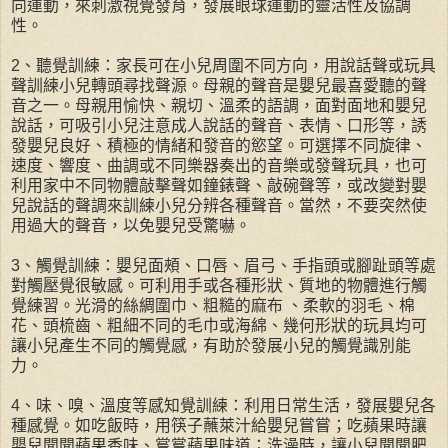
向運動，來刺激視覺發育，發展眼球運動的靈活性及協調
性。
2、聽覺訓練：家長可在小兒周圍不同方向，用說話聲或玩具
聲訓練小兒轉頭尋找聲源。母親的聲音是嬰兒最喜愛聽的聲
音之一。母親用愉快、親切、溫柔的語調，面對面地和嬰兒
說話，可吸引小兒注意成人說話的聲音、表情、口形等，誘
發嬰兒良好、積極的情緒和發音的慾望。可選擇不同旋律、
速度、響度、曲調或不同樂器奏出的音樂或發聲玩具，也可
利用家中不同物體敲擊聲如鐘錶聲、敲碗聲等，或改變對嬰
兒說話的聲調來訓練小兒分辨各種聲音。當然，不要突然使
用過大的聲音，以免嬰兒受驚嚇。
3、觸覺訓練：嬰兒面頰、口唇、眉弓、手指頭或腳趾頭等處
對觸壓覺很敏感。可利用手或各種形狀、質地的物體進行觸
覺練習。光滑的絲綢圍巾、粗糙的麻布 、柔軟的羽毛、棉
花、頭梳齒、粗細不同的毛巾或海綿、幾何形狀的玩具均可
讓小兒產生不同的觸覺感，有助於發展小兒的觸覺識別能
力。
4、味、嗅、溫度等感知覺訓練：利用日常生活，發展嬰兒各
種感覺。如吃飯時，用筷子蘸萊汁給嬰兒嘗嘗；吃蘋果時讓
嬰兒聞聞蘋果香味、嘗嘗蘋果味道；洗澡時，讓小兒聞聞肥