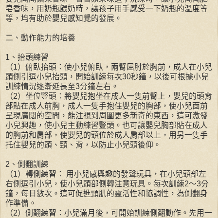
皂香味，用奶瓶餵奶時，讓孩子用手感受一下奶瓶的溫度等
等，均有助於嬰兒感知覺的發展。
二、動作能力的培養
1、抬頭練習
（1）俯臥抬頭：使小兒俯臥，兩臂屈肘於胸前，成人在小兒
頭側引逗小兒抬頭，開始訓練每次30秒鐘，以後可根據小兒
訓練情況逐漸延長至3分鐘左右。
（2）坐位豎頭：將嬰兒抱坐在成人一隻前臂上，嬰兒的頭背
部貼在成人前胸，成人一隻手抱住嬰兒的胸部，使小兒面前
呈現廣闊的空間，能注視到周圍更多新奇的東西，這可激發
小兒興趣，使小兒主動練習豎頭。也可讓嬰兒胸部貼在成人
的胸前和肩部，使嬰兒的頭位於成人肩部以上，用另一隻手
托住嬰兒的頭、頸、背，以防止小兒頭後仰。
2、側翻訓練
（1）轉側練習： 用小兒感興趣的發聲玩具，在小兒頭部左
右側逗引小兒，使小兒頭部側轉注意玩具。每次訓練2～3分
鐘，每日數次。這可促進頸肌的靈活性和協調性，為側翻身
作準備。
（2）側翻練習：小兒滿月後，可開始訓練側翻動作。先用一