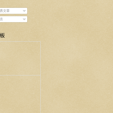
表文章
言
板