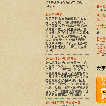
%E8%82%9D 脂肪肝（英語：
生兩個
fatty liv...
~
- 5/7
腸病毒--中獎
所以我們
昨天下班 就看綸倫倒臥在太太
奧斯丁
身上看電視 一副病厭厭的樣子
-.- who
還留著鼻水 身上微微發熱 心想
u....??
這樣都不拉去看醫生 到底是要
腳x
怎樣顧小孩的? 剛好也累 就抓小
孩一起去休息 大約連續兩次哭
他傍晚
醒後 實在受不了 就帶去看醫生
了..==
診斷是腸病毒 塞了塞劑 回家後,
綸精神就比較好 12點才安撫就
綸綸就
寢 洗...
已經快
了
- 3/
1～1歲半幼兒訓練方案
1～1歲半幼兒訓練方案 一、認
知能力的培養。 1、觀察能力的
大宇
培養。 觀察是一種有目的
的感覺知覺活動，是發展智力的
主要途徑。兒童觀察事物是通過
各個感覺器官來進行的，因此，
培養兒童的觀察能力，應從發展
視覺、聽覺、嗅覺、觸覺等感覺
能力入手，從他們感興趣的、注
意到的事物開始，有意識地...
10 ～12個月嬰兒訓練方案