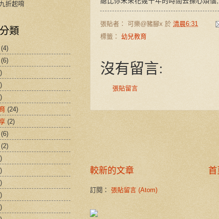
總比你未來花幾十年的時間去操心煩惱,
九折起唷
張貼者：
可樂@豬腳x
於
清晨6:31
分類
標籤：
幼兒教育
(4)
(6)
沒有留言:
)
)
張貼留言
)
育
(24)
享
(2)
(6)
(2)
)
較新的文章
首
)
)
訂閱：
張貼留言 (Atom)
)
)