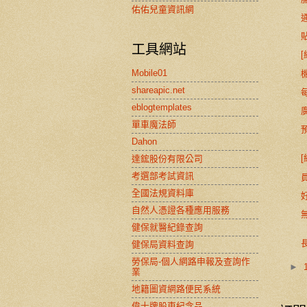
佑佑兒童資訊網
工具網站
Mobile01
shareapic.net
eblogtemplates
單車魔法師
Dahon
達鋐股份有限公司
考選部考試資訊
全國法規資料庫
自然人憑證各種應用服務
健保就醫紀錄查詢
健保局資料查詢
勞保局-個人網路申報及查詢作
►
業
地籍圖資網路便民系統
偉士牌股東紀念品