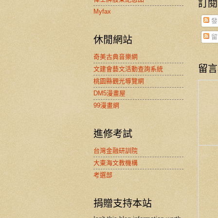
訂閱
Myfax
發
留
休閒網站
奇美古典音樂網
留言
文建會藝文活動查詢系統
桃園縣觀光導覽網
DM5漫畫屋
99漫畫網
進修考試
台灣金融研訓院
大東海文教機構
考選部
捐贈支持本站