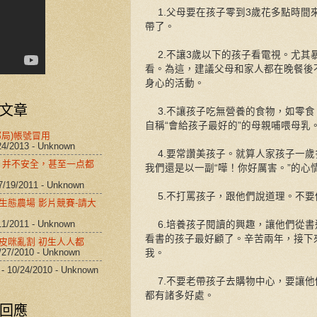
1.父母要在孩子零到3歲花多點時間
帶了。
2.不讓3歲以下的孩子看電視。尤其
看。為這，建議父母和家人都在晚餐後
身心的活動。
文章
3.不讓孩子吃無營養的食物，如零食
自稱“會給孩子最好的”的母親哺喂母乳
郵局)帳號冒用
24/2013
- Unknown
4.要常讚美孩子。就算人家孩子一歲
al 并不安全，甚至一点都
我們還是以一副“嘩！你好厲害。”的心
7/19/2011
- Unknown
5.不打罵孩子，跟他們說道理。不要
生態農場 影片競賽-請大
11/2011
- Unknown
6.培養孩子閱讀的興趣，讓他們從書
看書的孩子最好顧了。辛苦兩年，接下
皮咪亂割 初生人人都
/27/2010
- Unknown
我。
- 10/24/2010
- Unknown
7.不要老帶孩子去購物中心，要讓他
都有諸多好處。
回應