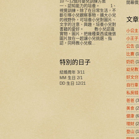
10 ～12個月嬰兒訓練方案
開幕價
一、認知能力的培養。 1、
視覺訓練。除了在日常生活，不
斷引導小兒觀察事物，擴大小兒
文章
的視野外，可培養小兒對圖片、
文字的注意、興趣，培養小兒對
書籍的愛好。 教小兒認識
小公主
實物，圖片，把幾種東西或幾張
小王子
圖片放在一起讓小兒挑選、指
認，同時教小兒模...
公告
(1
比賽
(1
特別的日子
奶奶
(1
幼兒教
結婚周年 3/11
好文分
MM 生日 2/1
DD 生日 12/21
自行車
私房錢
爸爸
(3
美食
(2
健康
(6
理財
(2
登山
(1