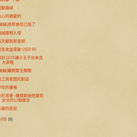
通勤路線
貼心的親愛的
[綸綸]尿尿會自己說了
機械寵物入侵
每天都有新發現...
廣告收益突破 USD:50
預計12/25讓小王子出來見
大家喔
[綸綸]離開要全關喔
員工與老闆的對話
好吃的優格
無形資產--羅傑斯給他寶貝
女兒的12個箴言
長繭的屁屁
10月
(8)