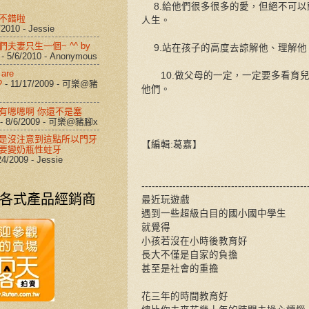
8.給他們很多很多的愛，但絕不可以
不錯啦
人生。
/2010
- Jessie
夫妻只生一個~ ^^ by
9.站在孩子的高度去諒解他、理解他
- 5/6/2010
- Anonymous
 are
10.做父母的一定，一定要多看育兒
?
- 11/17/2009
- 可樂@豬
他們。
有嗯嗯啊 你還不是塞
- 8/6/2009
- 可樂@豬腳x
是沒注意到這點所以門牙
【編輯:葛嘉】
要變奶瓶性蛀牙
24/2009
- Jessie
------------------------------------------------
各式產品經銷商
最近玩遊戲
遇到一些超級白目的國小國中學生
就覺得
小孩若沒在小時後教育好
長大不僅是自家的負擔
甚至是社會的重擔
花三年的時間教育好