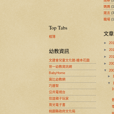
閒聊
(1
媽媽
(1
箴言
(3
職場
(1
Top Tabs
文章
相簿
►
20
►
20
幼教資訊
►
20
文建會兒童文化館-繪本花園
►
20
世一幼教資訊網
▼
20
BabyHome
►
窩比幼教網
▼
巧連智
公共電視台
信誼親子玩家
育兒電子書
桃園縣政府文化局