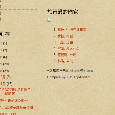
)
)
旅行過的國家
)
)
布拉格, 捷克共和國
封存
費拉, 希臘
巴黎, 法國
13
(1)
雪梨, 澳大利亞
11
(2)
花蓮縣, 台灣
10
(6)
科洛, 帛琉
09
(29)
=創建您自己的
或
08
(29)
旅行地圖
旅行博客
12月
(5)
Compare
at TripAdvisor
flights
11月
(16)
10招AQ訓練 培養孩子
「輸的起」
爸爸不是范逸臣啦~~
零至3歲孩子成長黃金期
腸病毒--中獎