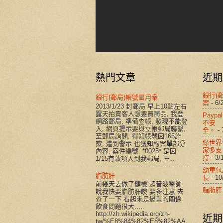
熱門文章
近期
銀行(
銀行(郵局)帳號冒用案
案
- 6/
2013/1/23 封郵局 早上10點左右
露天拍賣客人想要買商品, 我登
Payp
網路郵局, 準備查帳, 發現不能登
不安
入, 網頁提示要與立帳郵局聯繫,
全。
- 
至郵局詢問, 得知帳號因165詐
綠世界
欺, 遭到警示 也獲知報案單部分
家多支
內容, 案件編號: *0025* 是因
持
- 3/
1/15有款項入到我郵局, 王...
幼童包
脂肪肝
長
- 10
前幾天去做了健檢 超音波醫師
脂肪肝
說我快要脂肪肝嘍 要多注意 去
查了一下 看起來是過重的關係
飲食問題很大.....
http://zh.wikipedia.org/zh-
近期
tw/%E8%84%82%E8%82%AA