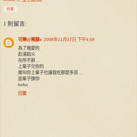
分享
1 則留言:
可樂@豬腳x
2008年11月17日 下午4:59
為了親愛的
赴湯蹈火
在所不辭....
上輩子欠你的
誰叫你上輩子也讓我吃那麼多苦....
這輩子換你
hoho
回覆