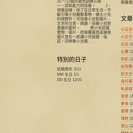
10 ～12個月嬰兒訓練方案
開幕價
一、認知能力的培養。 1、
視覺訓練。除了在日常生活，不
斷引導小兒觀察事物，擴大小兒
文章
的視野外，可培養小兒對圖片、
文字的注意、興趣，培養小兒對
書籍的愛好。 教小兒認識
小公主
實物，圖片，把幾種東西或幾張
小王子
圖片放在一起讓小兒挑選、指
認，同時教小兒模...
公告
(1
比賽
(1
特別的日子
奶奶
(1
幼兒教
結婚周年 3/11
好文分
MM 生日 2/1
DD 生日 12/21
自行車
私房錢
爸爸
(3
美食
(2
健康
(6
理財
(2
登山
(1