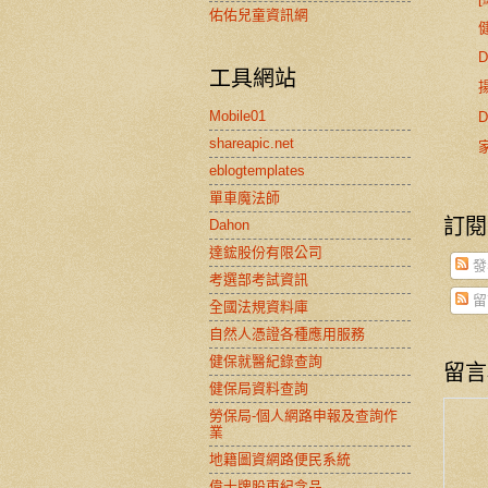
佑佑兒童資訊網
D
工具網站
Mobile01
D
shareapic.net
eblogtemplates
單車魔法師
訂閱
Dahon
達鋐股份有限公司
發
考選部考試資訊
留
全國法規資料庫
自然人憑證各種應用服務
健保就醫紀錄查詢
留言
健保局資料查詢
勞保局-個人網路申報及查詢作
業
地籍圖資網路便民系統
偉士牌股東紀念品