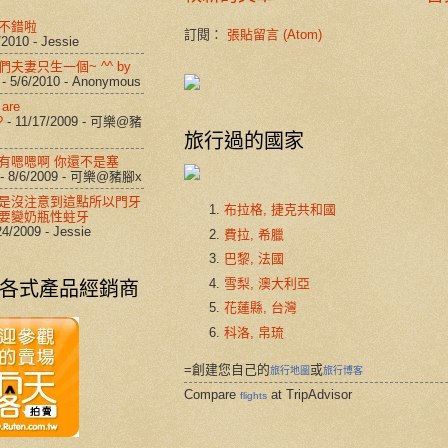
不錯啦
訂閱：
張貼留言 (Atom)
/2010
- Jessie
夫妻只生一個~ ^^ by
- 5/6/2010
- Anonymous
 are
?
- 11/17/2009
- 可樂@豬
旅行過的國家
有嗯嗯啊 你還不是塞
- 8/6/2009
- 可樂@豬腳x
是沒注意到這點所以門牙
布拉格, 捷克共和國
要變奶瓶性蛀牙
24/2009
- Jessie
費拉, 希臘
巴黎, 法國
各式產品經銷商
雪梨, 澳大利亞
花蓮縣, 台灣
科洛, 帛琉
=創建您自己的
或
旅行地圖
旅行博客
Compare
at TripAdvisor
flights