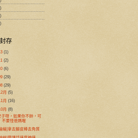
)
)
)
)
封存
13
(1)
11
(2)
10
(6)
09
(29)
08
(29)
12月
(5)
11月
(16)
10月
(8)
兒子呀，如果你不帥，可
不要怪爸媽喔
[綸綸]拿去腳皮棒去角質
[綸綸]學講話速度神速