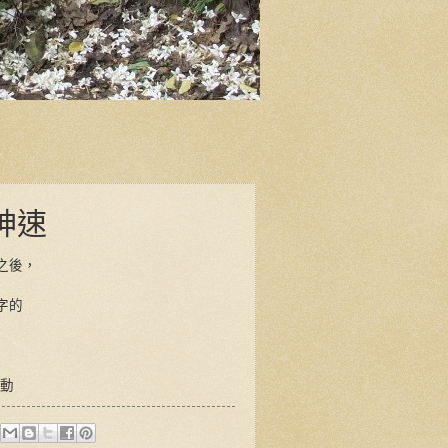
神速
之後，
字的
擺動