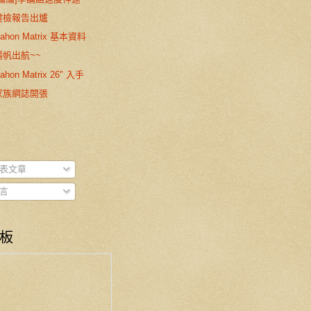
健檢報告出爐
ahon Matrix 基本資料
揚帆出航~~
ahon Matrix 26" 入手
家族網誌開張
表文章
言
板