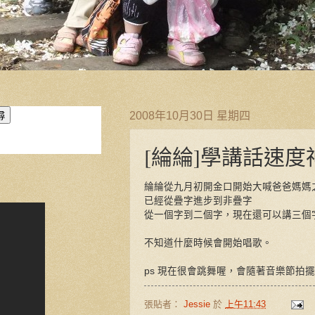
2008年10月30日 星期四
[綸綸]學講話速度
綸綸從九月初開金口開始大喊爸爸媽媽
已經從疊字進步到非疊字
從一個字到二個字，現在還可以講三個
不知道什麼時候會開始唱歌。
ps 現在很會跳舞喔，會隨著音樂節拍
張貼者：
Jessie
於
上午11:43