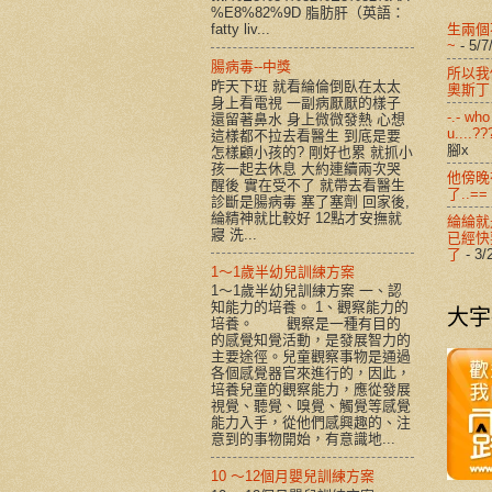
%E8%82%9D 脂肪肝（英語：
生兩個
fatty liv...
~
- 5/7
腸病毒--中獎
所以我們
昨天下班 就看綸倫倒臥在太太
奧斯丁
身上看電視 一副病厭厭的樣子
-.- who
還留著鼻水 身上微微發熱 心想
u....??
這樣都不拉去看醫生 到底是要
腳x
怎樣顧小孩的? 剛好也累 就抓小
孩一起去休息 大約連續兩次哭
他傍晚
醒後 實在受不了 就帶去看醫生
了..==
診斷是腸病毒 塞了塞劑 回家後,
綸精神就比較好 12點才安撫就
綸綸就
寢 洗...
已經快
了
- 3/
1～1歲半幼兒訓練方案
1～1歲半幼兒訓練方案 一、認
知能力的培養。 1、觀察能力的
大宇
培養。 觀察是一種有目的
的感覺知覺活動，是發展智力的
主要途徑。兒童觀察事物是通過
各個感覺器官來進行的，因此，
培養兒童的觀察能力，應從發展
視覺、聽覺、嗅覺、觸覺等感覺
能力入手，從他們感興趣的、注
意到的事物開始，有意識地...
10 ～12個月嬰兒訓練方案