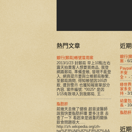
熱門文章
近期
銀行(
銀行(郵局)帳號冒用案
案
- 6/
2013/1/23 封郵局 早上10點左右
露天拍賣客人想要買商品, 我登
Payp
網路郵局, 準備查帳, 發現不能登
不安
入, 網頁提示要與立帳郵局聯繫,
全。
- 
至郵局詢問, 得知帳號因165詐
綠世界
欺, 遭到警示 也獲知報案單部分
家多支
內容, 案件編號: *0025* 是因
持
- 3/
1/15有款項入到我郵局, 王...
幼童包
脂肪肝
長
- 10
前幾天去做了健檢 超音波醫師
脂肪肝
說我快要脂肪肝嘍 要多注意 去
查了一下 看起來是過重的關係
飲食問題很大.....
http://zh.wikipedia.org/zh-
近期
tw/%E8%84%82%E8%82%AA