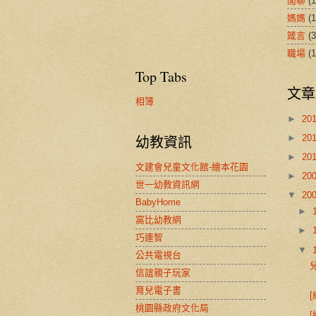
閒聊
(1
媽媽
(1
箴言
(3
職場
(1
Top Tabs
文章
相簿
►
20
►
20
幼教資訊
►
20
文建會兒童文化館-繪本花園
►
20
世一幼教資訊網
▼
20
BabyHome
►
窩比幼教網
►
巧連智
▼
公共電視台
信誼親子玩家
育兒電子書
桃園縣政府文化局