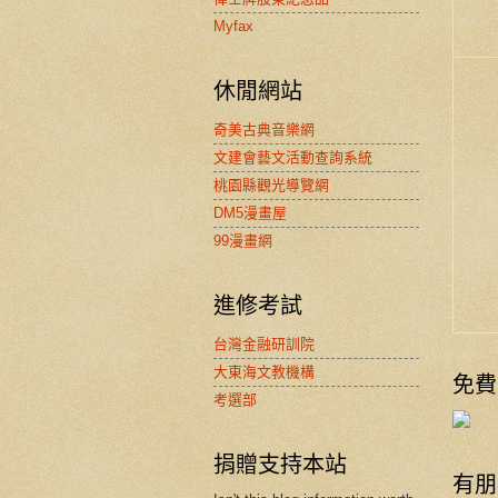
Myfax
休閒網站
奇美古典音樂網
文建會藝文活動查詢系統
桃園縣觀光導覽網
DM5漫畫屋
99漫畫網
進修考試
台灣金融研訓院
大東海文教機構
免費
考選部
捐贈支持本站
有朋