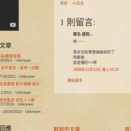
標籤：
小公主
1 則留言:
匿名 提到...
唉~~~
文章
我女兒如果像綸綸就好了
郵局)帳號冒用
啥都會
24/2013
- Unknown
就是懶的>>學
al 并不安全，甚至一点都
2008年11月12日 晚上10:22
7/19/2011
- Unknown
張貼留言
生態農場 影片競賽-請大
11/2011
- Unknown
皮咪亂割 初生人人都
/27/2010
- Unknown
- 10/24/2010
- Unknown
回應
較新的文章
首