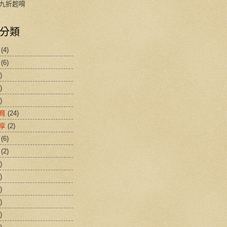
九折起唷
分類
(4)
(6)
)
)
)
育
(24)
享
(2)
(6)
(2)
)
)
)
)
)